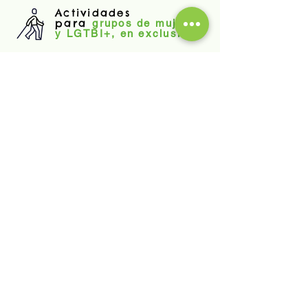
Actividades
para
grupos de mujeres
y LGTBI+, en exclusiva
+ info
Viajes de aventura
a
la
carta
+ info