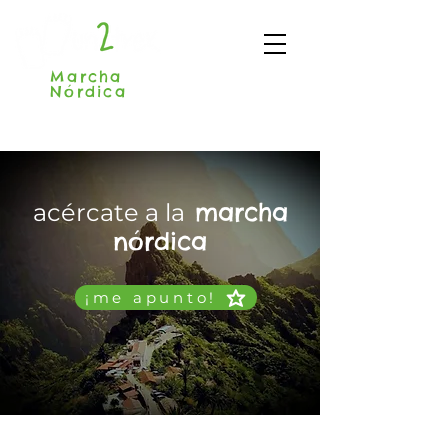
Marcha
Nórdica
Madrid
marcha
acércate a la
nórdica
¡me apunto!