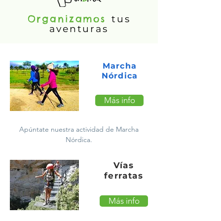
Organizamos
tus
aventuras
Marcha
Nórdica
Más info
Apúntate nuestra actividad de Marcha
Nórdica.
Vías
ferratas
Más info