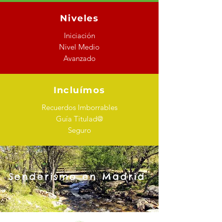
Niveles
Iniciación
Nivel Medio
Avanzado
Incluímos
Recuerdos Imborrables
Guía Titulad@
Seguro
Senderismo en Madrid