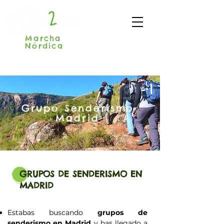
Marcha
Nórdica
Madrid
Grupo Senderismo
Madrid
GRUPOS DE SENDERISMO EN
MADRID
Estabas buscando
grupos de
senderismo en Madrid
y has llegado a