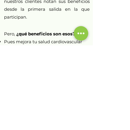
nuestros clientes notan sus beneficios
desde la primera salida en la que
participan.
Pero,
¿qué beneficios son esos?
Pues mejora tu salud cardiovascular
notablemente.
Reduce los niveles del colesterol
dañino.
Tonifica todo el tren inferior, glúteos
incluidos ;)
Aumenta la fortaleza de los huesos
(importante en mujeres a partir de los
40 años).
Incrementa tu nivel de disfrute de la
vida en general.
Por supuesto, vas a dormir