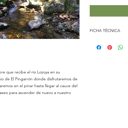
FICHA TÉCNICA
VALLE DEL LOZOYA
Nivel
:
Medio
Duración
:
4 h
Distancia
:
12 km
Desnivel +:
500m
bre que recibe el río Lozoya en su
Desnivel -:
500m
gio de El Pingarrón donde disfrutaremos de
traremos en el pinar hasta llegar al cauce del
Grupo
:
máx 14 pe
paseo para ascender de nuevo a nuestro
Inicio/Fin
:
Cotos
Público
:
Todos los pú
Punto de encuentro
: