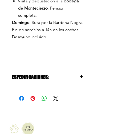
Visita y degustación a la
bodega
de Montecierzo
. Pensión
completa.
Domingo:
Ruta por la Bardena Negra.
Fin de servicios a 14h en los coches.
Desayuno incluido.
ESPECIFICACIONES:
El precio incluye:
Las noches de viernes y
sábado con cena y desayuno,
picnic del sábado y salida con
desayuno el domingo. Las
habitaciones son de 2 camas con
baño.
Visita con degustación a la bodega