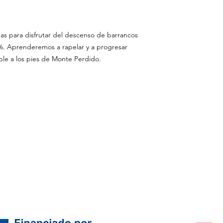
Incluido:
Guía de montaña c
Seguro de Respons
Material específi
as para disfrutar del descenso de barrancos
%. Aprenderemos a rapelar y a progresar
ble a los pies de Monte Perdido.
marcha nórdica
veteavalencia@hotmail
senderismo
tlf: 617 00 43 73
raquetas de nieve
vías ferratas
barranquismo
viajes a la carta