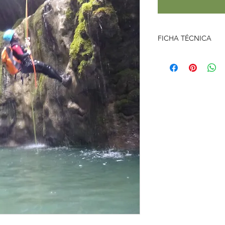
FICHA TÉCNICA
Nivel:
2 - Iniciación
Tiempo total activida
Grupo
: mínimo de 5
Público:
A partir d
Aproximación camin
Retorno:
15 min
Punto de encuentro:
Material necesario:
Ca
mojar, bañador, crem
ropa de recambio y to
Transporte:
No inclui
información.