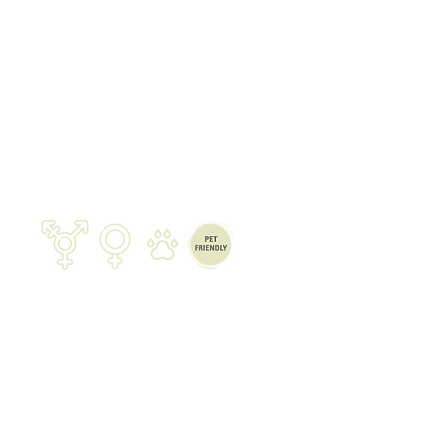
on diploma oficial
abilidad civil y accidentes
co homologado de barrancos
.com