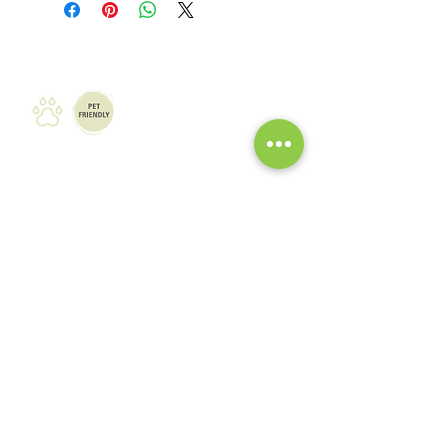
Nivel
:
Fácil
Duración
:
2h
Grupo
:
máx 15 personas
Público
:
Todos los públicos
Punto de encuentro
:
Parking
mapa del sitio
Polvoranca.
marcha nórdica
https://maps.app.goo.gl/qM1B18LXV
senderismo
gmvqmur7
raquetas de nieve
vías ferratas
Horario:
de 11h a 13h
barranquismo
viajes a la carta
Material necesario:
Ropa y calzado deportivo
Agua
aviso legal
Si tienes tus bastones de marcha
accesibilidad
nórdica traetelos si no te dejamos
política de privacidad
unos
condiciones generales
Incluido: