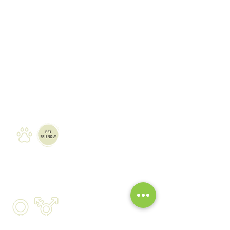
mapa del sitio
marcha nórdica
senderismo
raquetas de nieve
vías ferratas
barranquismo
viajes a la carta