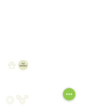
mapa del sitio
marcha nórdica
senderismo
raquetas de nieve
vías ferratas
barranquismo
viajes a la carta