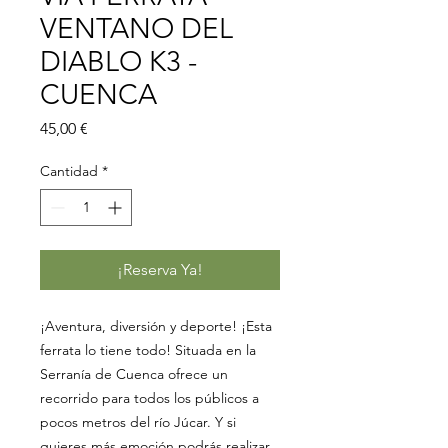
VENTANO DEL
DIABLO K3 -
CUENCA
Precio
45,00 €
Cantidad
*
¡Reserva Ya!
¡Aventura, diversión y deporte! ¡Esta
ferrata lo tiene todo! Situada en la
Serranía de Cuenca ofrece un
recorrido para todos los públicos a
pocos metros del río Júcar. Y si
quieres más emoción podrás realizar