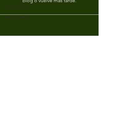
blog o vuelve más tarde.
Senderismo
Vías Ferratas