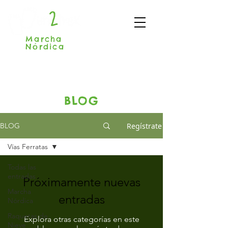
Marcha
Nórdica
Madrid
BLOG
Regístrate
BLOG
Vías Ferratas
Todas las
entradas
Próximamente nuevas
Marcha
entradas
Nórdica
Raquetas de
Explora otras categorías en este
Nieve