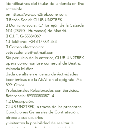
identificativos del titular de la tienda on-line
accesible
en
https://www.un2trek.com/
son:
 Razón Social: CLUB UN2TREK
 Domicilio social: C/ Torrejón de la Calzada
Nº4 (28970 - Humanes) de Madrid.
 C.I.F: G-55384069
1 Teléfono:
+34 617 004 373
 Correo electrónico:
veteavalencia@hotmail.com
Sin perjuicio de lo anterior, CLUB UN2TREK
opera como nombre comercial de Beatriz
Valencia Muñoz
dada de alta en el censo de Actividades
Económicas de la AEAT en el epígrafe IAE
899: Otros
Profesionales Relacionados con Servicios.
Referencia:
893300800871.4
1.2 Descripción.
CLUB UN2TREK, a través de las presentes
Condiciones Generales de Contratación,
ofrece a sus usuarios
y visitantes la posibilidad de realizar la