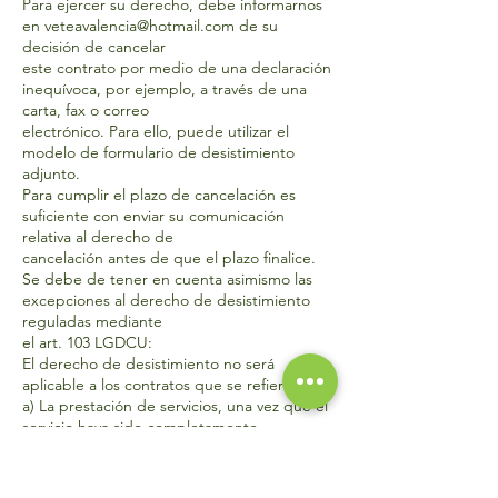
Para ejercer su derecho, debe informarnos
en
veteavalencia@hotmail.com
de su
decisión de cancelar
este contrato por medio de una declaración
inequívoca, por ejemplo, a través de una
carta, fax o correo
electrónico. Para ello, puede utilizar el
modelo de formulario de desistimiento
adjunto.
Para cumplir el plazo de cancelación es
suficiente con enviar su comunicación
relativa al derecho de
cancelación antes de que el plazo finalice.
Se debe de tener en cuenta asimismo las
excepciones al derecho de desistimiento
reguladas mediante
el art. 103 LGDCU:
El derecho de desistimiento no será
aplicable a los contratos que se refieran a:
a) La prestación de servicios, una vez que el
servicio haya sido completamente
ejecutado, cuando la
ejecución haya comenzado, con previo
consentimiento expreso del consumidor y