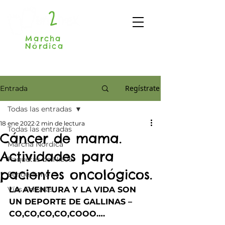
Marcha
Nórdica
Madrid
Regístrate
Entrada
Todas las entradas
18 ene 2022
2 min de lectura
Todas las entradas
Cáncer de mama.
Marcha Nórdica
Actividades para
Raquetas de Nieve
pacientes oncológicos.
Senderismo
Vías Ferratas
LA AVENTURA Y LA VIDA SON 
UN DEPORTE DE GALLINAS – 
CO,CO,CO,CO,COOO….